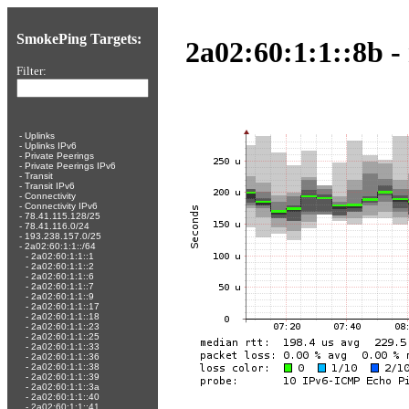
SmokePing Targets:
2a02:60:1:1::8b -
Filter:
-
Uplinks
-
Uplinks IPv6
-
Private Peerings
-
Private Peerings IPv6
-
Transit
-
Transit IPv6
-
Connectivity
-
Connectivity IPv6
-
78.41.115.128/25
-
78.41.116.0/24
-
193.238.157.0/25
-
2a02:60:1:1::/64
-
2a02:60:1:1::1
-
2a02:60:1:1::2
-
2a02:60:1:1::6
-
2a02:60:1:1::7
-
2a02:60:1:1::9
-
2a02:60:1:1::17
-
2a02:60:1:1::18
-
2a02:60:1:1::23
-
2a02:60:1:1::25
-
2a02:60:1:1::33
-
2a02:60:1:1::36
-
2a02:60:1:1::38
-
2a02:60:1:1::39
-
2a02:60:1:1::3a
-
2a02:60:1:1::40
-
2a02:60:1:1::41