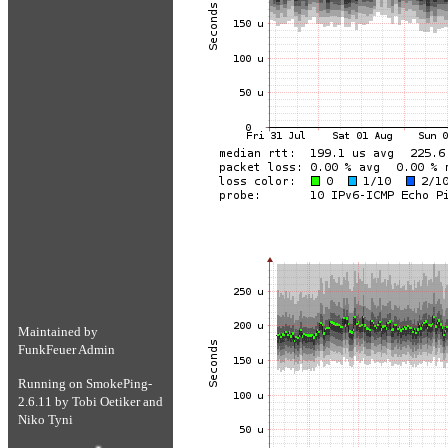
Maintained by
FunkFeuer Admin
Running on
SmokePing-
2.6.11
by
Tobi Oetiker
and
Niko Tyni