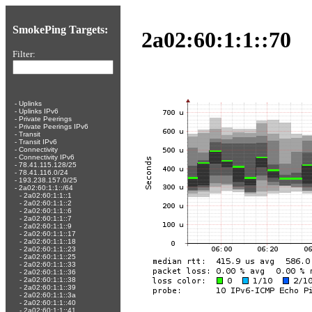
SmokePing Targets:
2a02:60:1:1::70
Filter:
-
Uplinks
-
Uplinks IPv6
-
Private Peerings
-
Private Peerings IPv6
-
Transit
-
Transit IPv6
-
Connectivity
-
Connectivity IPv6
-
78.41.115.128/25
-
78.41.116.0/24
-
193.238.157.0/25
-
2a02:60:1:1::/64
-
2a02:60:1:1::1
-
2a02:60:1:1::2
-
2a02:60:1:1::6
-
2a02:60:1:1::7
-
2a02:60:1:1::9
-
2a02:60:1:1::17
-
2a02:60:1:1::18
-
2a02:60:1:1::23
-
2a02:60:1:1::25
-
2a02:60:1:1::33
-
2a02:60:1:1::36
-
2a02:60:1:1::38
-
2a02:60:1:1::39
-
2a02:60:1:1::3a
-
2a02:60:1:1::40
-
2a02:60:1:1::41