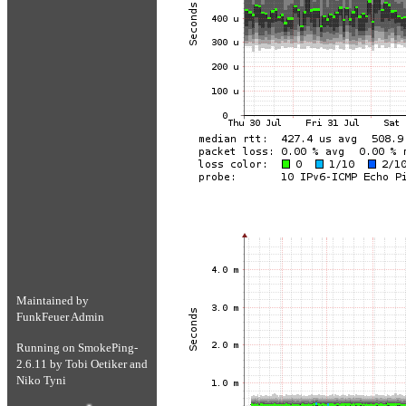
Maintained by
FunkFeuer Admin
Running on
SmokePing-
2.6.11
by
Tobi Oetiker
and
Niko Tyni